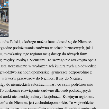
onów Polski, z którego można łatwo dostać się do Niemiec.
ygodne podróżowanie zarówno w celach biznesowych, jak i
u, mieszkańcy tego regionu mają dostęp do różnych form
się między Polską a Niemcami. To szczególnie atrakcyjna opcja
asta, uczestniczyć w wydarzeniach kulturalnych lub odwiedzić
Województwo zachodniopomorskie, graniczące bezpośrednio z
ę w kwestii przewozów do Niemiec. Busy do Niemiec
ęp do niemieckich autostrad i miast, co czyni podróżowanie
To doskonałe rozwiązanie zarówno dla osób podróżujących
ać uroki niemieckiej kultury i krajobrazu. Kolejnym regionem,
ewozów do Niemiec, jest zachodniopomorskie. To województwo
awia, że jest ono szczególnie atrakcyjne dla osób planujących