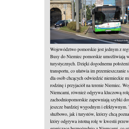
Województwo pomorskie jest jednym z regi
Busy do Niemiec pomorskie umożliwiają w
turystycznych. Dzięki dogodnemu położeni
transportu, co ułatwia im przemieszczanie 
dla osób chcących odwiedzić niemieckie mi
rodzinę i przyjaciół na terenie Niemiec. 
Niemcami, również odgrywa kluczową rol
zachodniopomorskie zapewniają szybki dost
jeszcze bardziej wygodnym i efektywnym. 
służbowo, jak i turystów, którzy chcą pozn
który odgrywa istotną rolę w kwestii prz
graniczące bezpośrednio z Niemcami, co spr