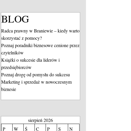
BLOG
Radca prawny w Braniewie – kiedy warto
skorzystać z pomocy?
Poznaj poradniki biznesowe cenione przez
czytelników
Książki o sukcesie dla liderów i
przedsiębiorców
Poznaj drogę od pomysłu do sukcesu
Marketing i sprzedaż w nowoczesnym
biznesie
sierpień 2026
P
W
Ś
C
P
S
N