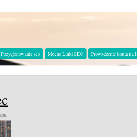
Pozycjonowanie seo
Mocne Linki SEO
Prowadzenie konta na I
ec
min