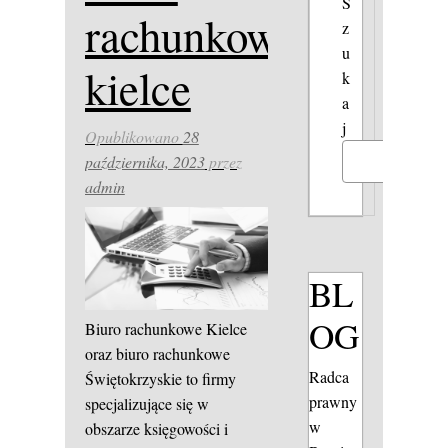
S
rachunkowe
z
u
kielce
k
a
j
Opublikowano
28
października, 2023
przez
Szukaj
admin
BL
OG
Biuro rachunkowe Kielce
oraz biuro rachunkowe
Radca
Świętokrzyskie to firmy
prawny
specjalizujące się w
w
obszarze księgowości i