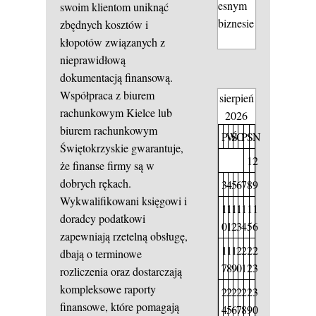
esnym
swoim klientom uniknąć
biznesie
zbędnych kosztów i
kłopotów związanych z
nieprawidłową
dokumentacją finansową.
Współpraca z biurem
sierpień
rachunkowym Kielce lub
2026
biurem rachunkowym
P
W
Ś
C
P
S
N
Świętokrzyskie gwarantuje,
1
2
że finanse firmy są w
dobrych rękach.
3
4
5
6
7
8
9
Wykwalifikowani księgowi i
1
1
1
1
1
1
1
doradcy podatkowi
0
1
2
3
4
5
6
zapewniają rzetelną obsługę,
1
1
1
2
2
2
2
dbają o terminowe
7
8
9
0
1
2
3
rozliczenia oraz dostarczają
kompleksowe raporty
2
2
2
2
2
2
3
finansowe, które pomagają
4
5
6
7
8
9
0