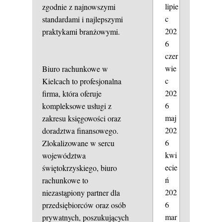
lipie
zgodnie z najnowszymi
c
standardami i najlepszymi
202
praktykami branżowymi.
6
czer
wie
Biuro rachunkowe w
c
Kielcach to profesjonalna
202
firma, która oferuje
6
kompleksowe usługi z
maj
zakresu księgowości oraz
202
doradztwa finansowego.
6
Zlokalizowane w sercu
kwi
województwa
ecie
świętokrzyskiego, biuro
ń
rachunkowe to
202
niezastąpiony partner dla
6
przedsiębiorców oraz osób
mar
prywatnych, poszukujących