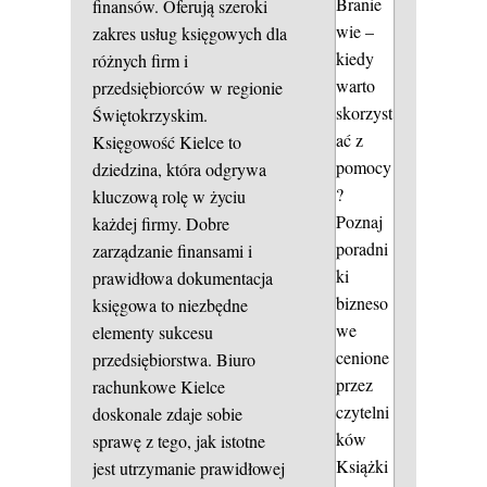
Branie
finansów. Oferują szeroki
wie –
zakres usług księgowych dla
kiedy
różnych firm i
warto
przedsiębiorców w regionie
skorzyst
Świętokrzyskim.
ać z
Księgowość Kielce to
pomocy
dziedzina, która odgrywa
?
kluczową rolę w życiu
Poznaj
każdej firmy. Dobre
poradni
zarządzanie finansami i
ki
prawidłowa dokumentacja
bizneso
księgowa to niezbędne
we
elementy sukcesu
cenione
przedsiębiorstwa. Biuro
przez
rachunkowe Kielce
czytelni
doskonale zdaje sobie
ków
sprawę z tego, jak istotne
Książki
jest utrzymanie prawidłowej