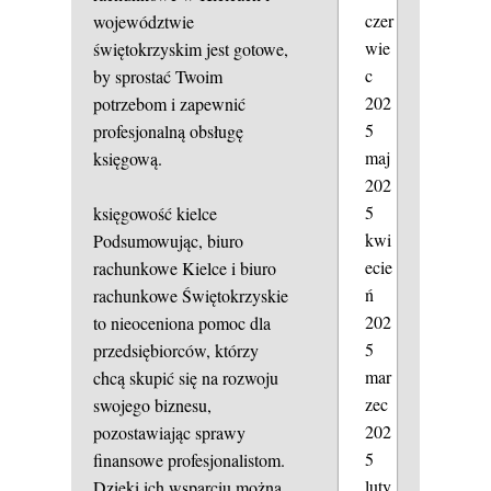
czer
województwie
wie
świętokrzyskim jest gotowe,
c
by sprostać Twoim
202
potrzebom i zapewnić
5
profesjonalną obsługę
maj
księgową.
202
5
księgowość kielce
kwi
Podsumowując, biuro
ecie
rachunkowe Kielce i biuro
ń
rachunkowe Świętokrzyskie
202
to nieoceniona pomoc dla
5
przedsiębiorców, którzy
mar
chcą skupić się na rozwoju
zec
swojego biznesu,
202
pozostawiając sprawy
5
finansowe profesjonalistom.
luty
Dzięki ich wsparciu można