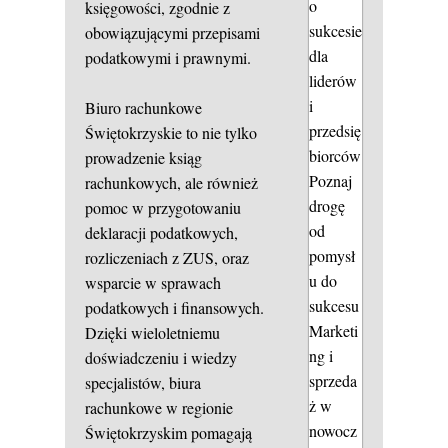
o
księgowości, zgodnie z
sukcesie
obowiązującymi przepisami
dla
podatkowymi i prawnymi.
liderów
i
Biuro rachunkowe
przedsię
Świętokrzyskie to nie tylko
biorców
prowadzenie ksiąg
Poznaj
rachunkowych, ale również
drogę
pomoc w przygotowaniu
od
deklaracji podatkowych,
pomysł
rozliczeniach z ZUS, oraz
u do
wsparcie w sprawach
sukcesu
podatkowych i finansowych.
Marketi
Dzięki wieloletniemu
ng i
doświadczeniu i wiedzy
sprzeda
specjalistów, biura
ż w
rachunkowe w regionie
nowocz
Świętokrzyskim pomagają