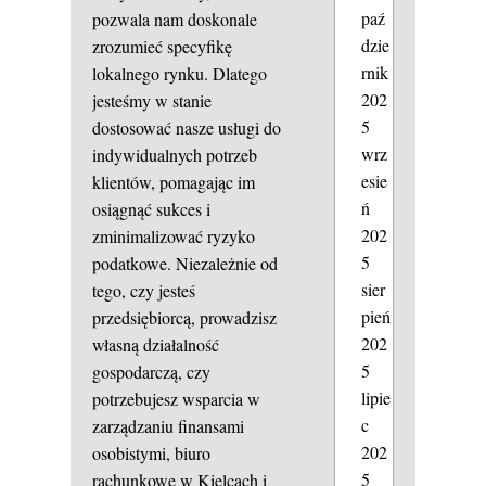
paź
pozwala nam doskonale
dzie
zrozumieć specyfikę
rnik
lokalnego rynku. Dlatego
202
jesteśmy w stanie
5
dostosować nasze usługi do
wrz
indywidualnych potrzeb
esie
klientów, pomagając im
ń
osiągnąć sukces i
202
zminimalizować ryzyko
5
podatkowe. Niezależnie od
sier
tego, czy jesteś
pień
przedsiębiorcą, prowadzisz
202
własną działalność
5
gospodarczą, czy
lipie
potrzebujesz wsparcia w
c
zarządzaniu finansami
202
osobistymi, biuro
5
rachunkowe w Kielcach i