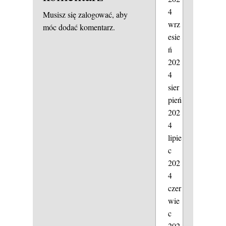
4
Musisz się
zalogować
, aby
wrz
móc dodać komentarz.
esie
ń
202
4
sier
pień
202
4
lipie
c
202
4
czer
wie
c
202