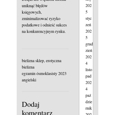
202
uniknąć błędów
5
księgowych,
styc
zminimalizować ryzyko
zeń
podatkowe i odnieść sukces
202
na konkurencyjnym rynku.
5
grud
zień
202
bielizna sklep, erotyczna
4
bielizna
listo
egzamin ósmoklasisty 2023
pad
angielski
202
4
paź
dzie
Dodaj
rnik
komentarz
202