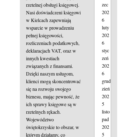
zec
rzetelnej obsługi księgowej.
202
Nasi doświadczeni księgowi
6
w Kielcach zapewniają
luty
wsparcie w prowadzeniu
202
pełnej księgowości,
6
rozliczeniach podatkowych,
styc
deklaracjach VAT, oraz w
zeń
innych kwestiach
202
związanych z finansami.
6
Dzięki naszym usługom,
grud
klienci mogą skoncentrować
zień
się na rozwoju swojego
202
biznesu, mając pewność, że
5
ich sprawy księgowe są w
listo
rzetelnych rękach.
pad
Województwo
202
świętokrzyskie to obszar, w
5
którym działamy, co