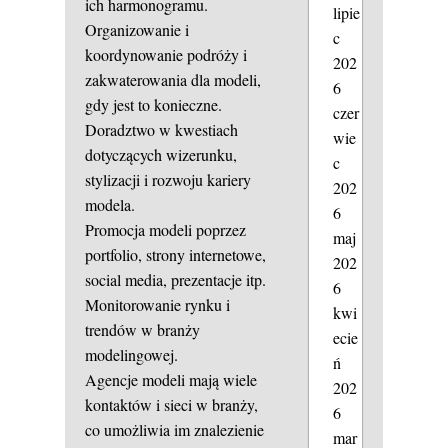
ich harmonogramu.
lipie
Organizowanie i
c
koordynowanie podróży i
202
zakwaterowania dla modeli,
6
gdy jest to konieczne.
czer
Doradztwo w kwestiach
wie
dotyczących wizerunku,
c
stylizacji i rozwoju kariery
202
modela.
6
Promocja modeli poprzez
maj
portfolio, strony internetowe,
202
social media, prezentacje itp.
6
Monitorowanie rynku i
kwi
trendów w branży
ecie
modelingowej.
ń
Agencje modeli mają wiele
202
kontaktów i sieci w branży,
6
co umożliwia im znalezienie
mar