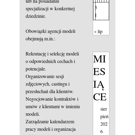
lub na posiadaniu
3
specjalizacji w konkretnej
1
dziedzinie.
Obowiązki agencji modeli
« lip
obejmują m.in.:
Rekrutację i selekcję modeli
MI
o odpowiednich cechach i
ES
potencjale.
Organizowanie sesji
IĄ
zdjęciowych, castingu i
przesłuchań dla klientów.
CE
Negocjowanie kontraktów i
umów z klientami w imieniu
sier
modeli.
pień
Zarządzanie kalendarzem
202
pracy modeli i organizacja
6