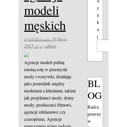
S
modeli
z
u
męskich
k
a
j
Opublikowano
16 lipca,
2023
przez
admin
Szukaj
Agencje modeli pełnią
istotną rolę w przemyśle
mody i rozrywki, działając
BL
jako pośrednik między
modelami a klientami, takimi
OG
jak projektanci mody, domy
mody, producenci filmowi,
Radca
agencje reklamowe czy
prawny
czasopisma. Agencje
w
reprezentują różne rodzaje