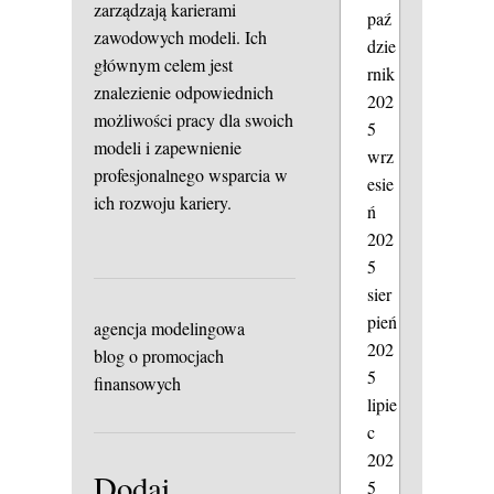
zarządzają karierami
paź
zawodowych modeli. Ich
dzie
głównym celem jest
rnik
znalezienie odpowiednich
202
możliwości pracy dla swoich
5
modeli i zapewnienie
wrz
profesjonalnego wsparcia w
esie
ich rozwoju kariery.
ń
202
5
sier
pień
agencja modelingowa
202
blog o promocjach
5
finansowych
lipie
c
202
Dodaj
5