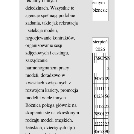
reklamy i innych
esnym
dziedzinach. Wszystkie te
biznesie
agencje spełniają podobne
zadania, takie jak rekrutacja
i selekcja modeli,
negocjowanie kontraktów,
sierpień
organizowanie sesji
2026
zdjęciowych i castingu,
P
W
Ś
C
P
S
N
zarządzanie
harmonogramem pracy
1
2
modeli, doradztwo w
3
4
5
6
7
8
9
kwestiach związanych z
1
1
1
1
1
1
1
rozwojem kariery, promocja
0
1
2
3
4
5
6
modeli i wiele innych.
Różnica polega głównie na
1
1
1
2
2
2
2
skupieniu się na określonym
7
8
9
0
1
2
3
rodzaju modeli (męskich,
2
2
2
2
2
2
3
żeńskich, dziecięcych itp.)
4
5
6
7
8
9
0