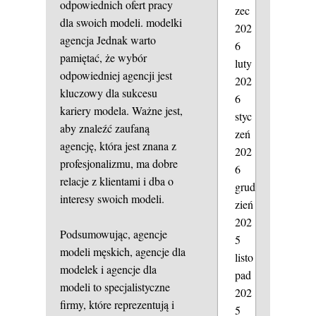
odpowiednich ofert pracy
zec
dla swoich modeli.
modelki
202
agencja
Jednak warto
6
pamiętać, że wybór
luty
odpowiedniej agencji jest
202
kluczowy dla sukcesu
6
kariery modela. Ważne jest,
styc
aby znaleźć zaufaną
zeń
agencję, która jest znana z
202
profesjonalizmu, ma dobre
6
relacje z klientami i dba o
grud
interesy swoich modeli.
zień
202
Podsumowując, agencje
5
modeli męskich, agencje dla
listo
modelek i agencje dla
pad
modeli to specjalistyczne
202
firmy, które reprezentują i
5