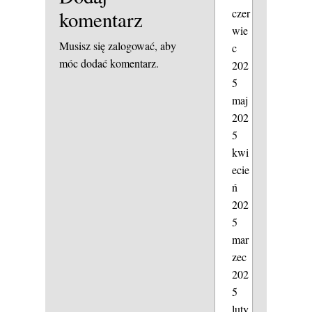
czer
komentarz
wie
Musisz się
zalogować
, aby
c
móc dodać komentarz.
202
5
maj
202
5
kwi
ecie
ń
202
5
mar
zec
202
5
luty