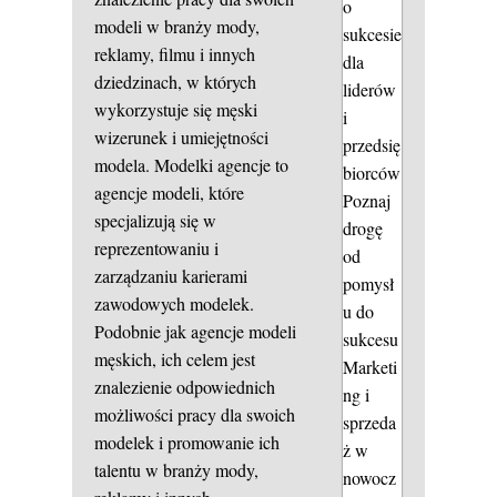
o
modeli w branży mody,
sukcesie
reklamy, filmu i innych
dla
dziedzinach, w których
liderów
wykorzystuje się męski
i
wizerunek i umiejętności
przedsię
modela. Modelki agencje to
biorców
agencje modeli, które
Poznaj
specjalizują się w
drogę
reprezentowaniu i
od
zarządzaniu karierami
pomysł
zawodowych modelek.
u do
Podobnie jak agencje modeli
sukcesu
męskich, ich celem jest
Marketi
znalezienie odpowiednich
ng i
możliwości pracy dla swoich
sprzeda
modelek i promowanie ich
ż w
talentu w branży mody,
nowocz