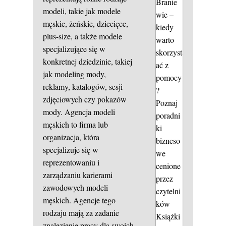
Branie
modeli, takie jak modele
wie –
męskie, żeńskie, dziecięce,
kiedy
plus-size, a także modele
warto
specjalizujące się w
skorzyst
konkretnej dziedzinie, takiej
ać z
jak modeling mody,
pomocy
reklamy, katalogów, sesji
?
zdjęciowych czy pokazów
Poznaj
mody. Agencja modeli
poradni
męskich to firma lub
ki
organizacja, która
bizneso
specjalizuje się w
we
reprezentowaniu i
cenione
zarządzaniu karierami
przez
zawodowych modeli
czytelni
męskich. Agencje tego
ków
rodzaju mają za zadanie
Książki
znalezienie pracy dla swoich