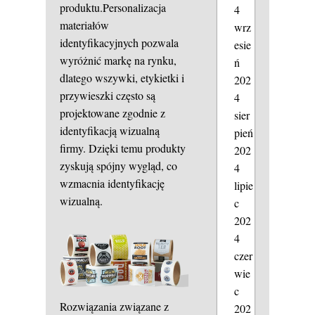
produktu.Personalizacja
4
materiałów
wrz
identyfikacyjnych pozwala
esie
wyróżnić markę na rynku,
ń
dlatego wszywki, etykietki i
202
przywieszki często są
4
projektowane zgodnie z
sier
identyfikacją wizualną
pień
firmy. Dzięki temu produkty
202
zyskują spójny wygląd, co
4
wzmacnia identyfikację
lipie
wizualną.
c
202
4
czer
wie
c
Rozwiązania związane z
202