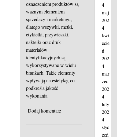
oznaczeniem produktów są
4
ważnym elementem
maj
sprzedaży i marketingu,
202
dlatego wszywki, metki,
4
etykietki, przywieszki,
kwi
naklejki oraz druk
ecie
materiałów
ń
identyfikacyjnych są
202
wykorzystywane w wielu
4
branżach. Takie elementy
mar
wpływają na estetykę, co
zec
podkreśla jakość
202
wykonania.
4
luty
Dodaj komentarz
202
4
styc
zeń