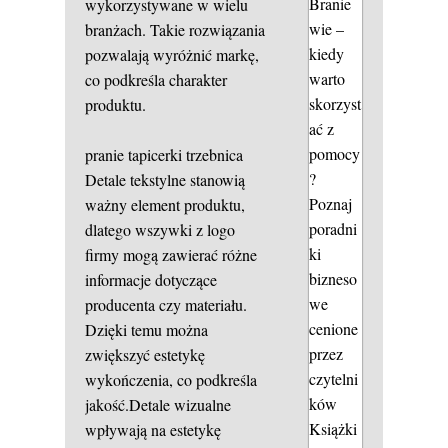
Branie
wykorzystywane w wielu
wie –
branżach. Takie rozwiązania
kiedy
pozwalają wyróżnić markę,
warto
co podkreśla charakter
skorzyst
produktu.
ać z
pomocy
pranie tapicerki trzebnica
?
Detale tekstylne stanowią
Poznaj
ważny element produktu,
poradni
dlatego wszywki z logo
ki
firmy mogą zawierać różne
bizneso
informacje dotyczące
we
producenta czy materiału.
cenione
Dzięki temu można
przez
zwiększyć estetykę
czytelni
wykończenia, co podkreśla
ków
jakość.Detale wizualne
Książki
wpływają na estetykę