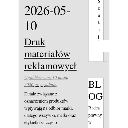
S
2026-05-
z
u
10
k
a
j
Druk
Szukaj
materiałów
reklamowych
Opublikowano
10 maja,
BL
2026
przez
admin
OG
Detale związane z
oznaczeniem produktów
Radca
wpływają na odbiór marki,
prawny
dlatego wszywki, metki oraz
w
etykietki są często