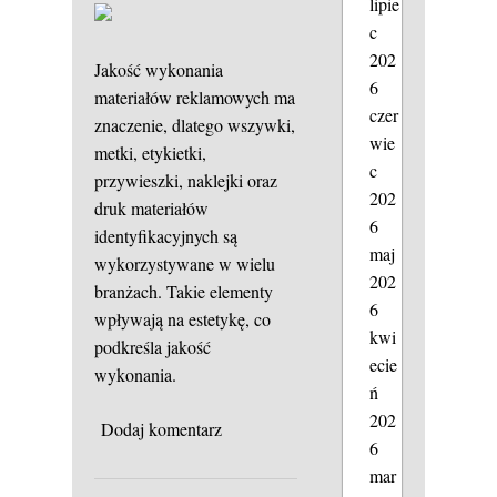
lipie
c
202
Jakość wykonania
6
materiałów reklamowych ma
czer
znaczenie, dlatego wszywki,
wie
metki, etykietki,
c
przywieszki, naklejki oraz
202
druk materiałów
6
identyfikacyjnych są
maj
wykorzystywane w wielu
202
branżach. Takie elementy
6
wpływają na estetykę, co
kwi
podkreśla jakość
ecie
wykonania.
ń
202
Dodaj komentarz
6
mar