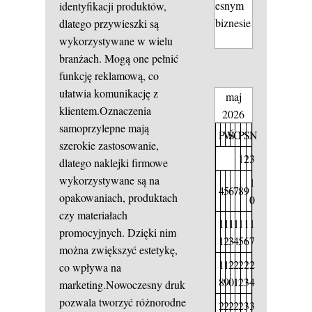
esnym
identyfikacji produktów,
biznesie
dlatego przywieszki są
wykorzystywane w wielu
branżach. Mogą one pełnić
funkcję reklamową, co
ułatwia komunikację z
maj
klientem.Oznaczenia
2026
samoprzylepne mają
P
W
Ś
C
P
S
N
szerokie zastosowanie,
1
2
3
dlatego naklejki firmowe
wykorzystywane są na
1
4
5
6
7
8
9
opakowaniach, produktach
0
czy materiałach
1
1
1
1
1
1
1
promocyjnych. Dzięki nim
1
2
3
4
5
6
7
można zwiększyć estetykę,
1
1
2
2
2
2
2
co wpływa na
8
9
0
1
2
3
4
marketing.Nowoczesny druk
pozwala tworzyć różnorodne
2
2
2
2
2
3
3