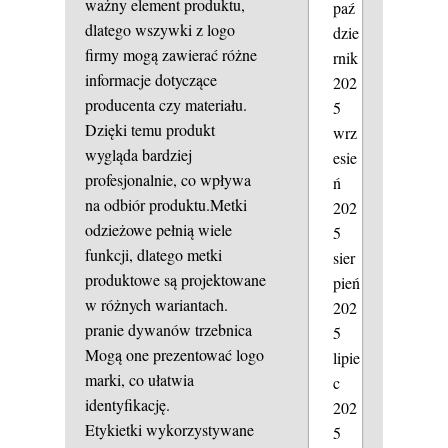
ważny element produktu,
paź
dlatego wszywki z logo
dzie
firmy mogą zawierać różne
rnik
informacje dotyczące
202
producenta czy materiału.
5
Dzięki temu produkt
wrz
wygląda bardziej
esie
profesjonalnie, co wpływa
ń
na odbiór produktu.Metki
202
odzieżowe pełnią wiele
5
funkcji, dlatego metki
sier
produktowe są projektowane
pień
w różnych wariantach.
202
pranie dywanów trzebnica
5
Mogą one prezentować logo
lipie
marki, co ułatwia
c
identyfikację.
202
Etykietki wykorzystywane
5