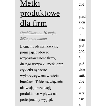
Metki
202
produktowe
4
grud
dla firm
zień
202
Opublikowano
10 maja,
3
2026
przez
admin
listo
pad
Elementy identyfikacyjne
202
pomagają budować
3
rozpoznawalność firmy,
paź
dlatego wszywki, metki oraz
dzie
etykietki są często
rnik
wykorzystywane w wielu
202
branżach. Takie rozwiązania
3
ułatwiają prezentację
wrz
produktu, co wpływa na
esie
profesjonalny wygląd.
ń