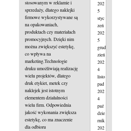
stosowanym w reklamie i
202
sprzedaży, dlatego naklejki
5
firmowe wykorzystywane są
styc
na opakowaniach,
zeń
produktach czy materiałach
202
promocyjnych. Dzięki nim
5
można zwiększyć estetykę,
grud
co wpływa na
zień
marketing.Technologie
202
druku umożliwiają realizację
4
wielu projektów, dlatego
listo
druk etykiet, metek czy
pad
naklejek jest istotnym
202
elementem działalności
4
wielu firm. Odpowiednia
paź
jakość wykonania zwiększa
dzie
estetykę, co ma znaczenie
rnik
dla odbioru
202