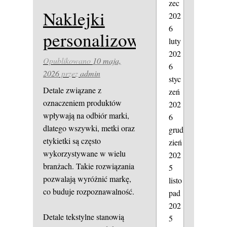
zec
Naklejki
202
6
personalizowane
luty
202
Opublikowano
10 maja,
6
2026
przez
admin
styc
Detale związane z
zeń
oznaczeniem produktów
202
wpływają na odbiór marki,
6
dlatego wszywki, metki oraz
grud
etykietki są często
zień
wykorzystywane w wielu
202
branżach. Takie rozwiązania
5
pozwalają wyróżnić markę,
listo
co buduje rozpoznawalność.
pad
202
Detale tekstylne stanowią
5