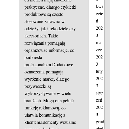
kwi
praktyczne, dlatego etykietki
ecie
produktowe są często
ń
stosowane zarówno w
202
odzieży, jak i rękodziele czy
3
akcesoriach. Takie
mar
rozwiązania pomagają
zec
organizować informacje, co
202
podkreśla
3
profesjonalizm.Dodatkowe
luty
oznaczenia pomagają
202
wyróżnić markę, dlatego
3
przywieszki są
styc
wykorzystywane w wielu
zeń
branżach. Mogą one pełnić
202
funkcję reklamową, co
3
ułatwia komunikację z
grud
klientem.Elementy wizualne
zień