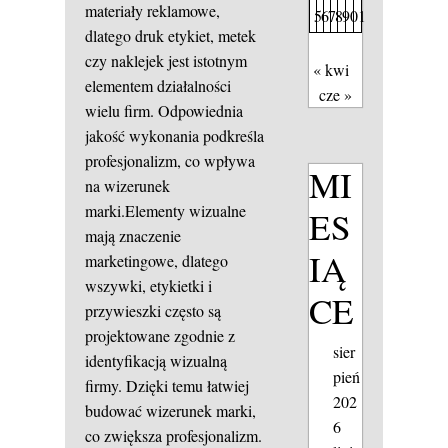
materiały reklamowe,
5
6
7
8
9
0
1
dlatego druk etykiet, metek
czy naklejek jest istotnym
« kwi
elementem działalności
cze »
wielu firm. Odpowiednia
jakość wykonania podkreśla
profesjonalizm, co wpływa
MI
na wizerunek
marki.Elementy wizualne
ES
mają znaczenie
IĄ
marketingowe, dlatego
wszywki, etykietki i
CE
przywieszki często są
projektowane zgodnie z
sier
identyfikacją wizualną
pień
firmy. Dzięki temu łatwiej
202
budować wizerunek marki,
6
co zwiększa profesjonalizm.