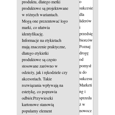
o
produktu, dlatego metki
sukcesie
produktowe są projektowane
dla
w różnych wariantach.
liderów
Mogą one prezentować logo
i
marki, co ułatwia
przedsię
identyfikację.
biorców
Informacje na etykietach
Poznaj
mają znaczenie praktyczne,
drogę
dlatego etykietki
od
produktowe są często
pomysł
stosowane zarówno w
u do
odzieży, jak i rękodziele czy
sukcesu
akcesoriach. Takie
Marketi
rozwiązania wpływają na
ng i
estetykę, co poprawia
sprzeda
odbiór.Przywieszki
ż w
kartonowe stanowią
nowocz
popularny element