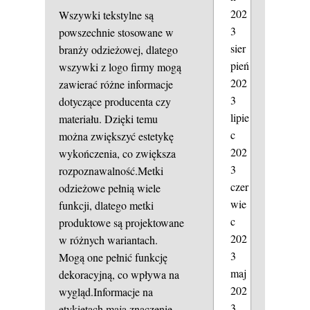
202
Wszywki tekstylne są
3
powszechnie stosowane w
sier
branży odzieżowej, dlatego
pień
wszywki z logo firmy mogą
202
zawierać różne informacje
3
dotyczące producenta czy
lipie
materiału. Dzięki temu
c
można zwiększyć estetykę
202
wykończenia, co zwiększa
3
rozpoznawalność.Metki
czer
odzieżowe pełnią wiele
wie
funkcji, dlatego metki
c
produktowe są projektowane
202
w różnych wariantach.
3
Mogą one pełnić funkcję
maj
dekoracyjną, co wpływa na
202
wygląd.Informacje na
3
etykietach mają znaczenie