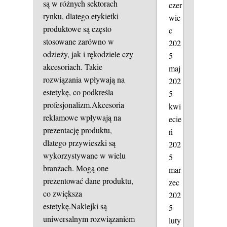
są w różnych sektorach
czer
rynku, dlatego etykietki
wie
produktowe są często
c
stosowane zarówno w
202
odzieży, jak i rękodziele czy
5
akcesoriach. Takie
maj
rozwiązania wpływają na
202
estetykę, co podkreśla
5
profesjonalizm.Akcesoria
kwi
reklamowe wpływają na
ecie
prezentację produktu,
ń
dlatego przywieszki są
202
wykorzystywane w wielu
5
branżach. Mogą one
mar
prezentować dane produktu,
zec
co zwiększa
202
estetykę.Naklejki są
5
uniwersalnym rozwiązaniem
luty