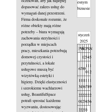
oczekiwań, aby jak najlepiej
esnym
dopasować zakres usług do
biznesie
wymagań danej przestrzeni.
Firma doskonale rozumie, że
różne obiekty mają różne
potrzeby – biura wymagają
styczeń
zachowania sterylności i
2025
porządku w miejscach
P
W
Ś
C
P
S
N
pracy, mieszkania potrzebują
domowej czystości i
1
2
3
4
5
przytulności, a lokale
1
1
1
6
7
8
9
usługowe muszą być
0
1
2
wizytówką estetyki i
1
1
1
1
1
1
1
higieny. Dzięki elastyczności
3
4
5
6
7
8
9
i szerokiemu wachlarzowi
usług, BeautifulSpace
2
2
2
2
2
2
2
potrafi sprostać każdemu
0
1
2
3
4
5
6
wyzwaniu, dostosowując
2
2
2
3
3