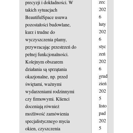
zec
precyzji i dokładności. W
202
takich sytuacjach
6
BeautifulSpace usuwa
luty
pozostałości budowlane,
202
kurz i trudne do
6
wyczyszczenia plamy,
styc
przywracając przestrzeń do
zeń
pełnej funkcjonalności.
202
Kolejnym obszarem
6
działania są sprzątania
grud
okazjonalne, np. przed
zień
świętami, ważnymi
202
wydarzeniami rodzinnymi
5
czy firmowymi. Klienci
listo
doceniają również
pad
możliwość zamówienia
202
specjalistycznego mycia
5
okien, czyszczenia