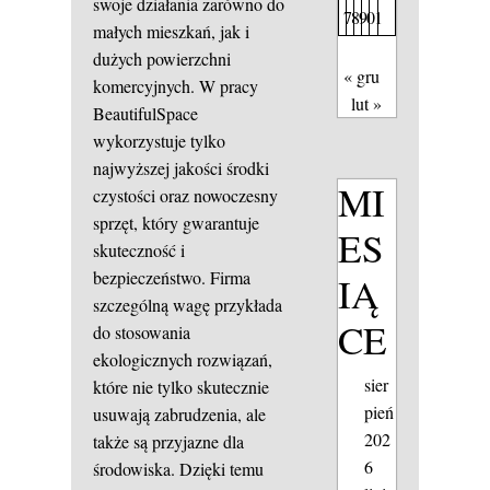
swoje działania zarówno do
7
8
9
0
1
małych mieszkań, jak i
dużych powierzchni
« gru
komercyjnych. W pracy
lut »
BeautifulSpace
wykorzystuje tylko
najwyższej jakości środki
MI
czystości oraz nowoczesny
sprzęt, który gwarantuje
ES
skuteczność i
bezpieczeństwo. Firma
IĄ
szczególną wagę przykłada
CE
do stosowania
ekologicznych rozwiązań,
sier
które nie tylko skutecznie
pień
usuwają zabrudzenia, ale
202
także są przyjazne dla
6
środowiska. Dzięki temu