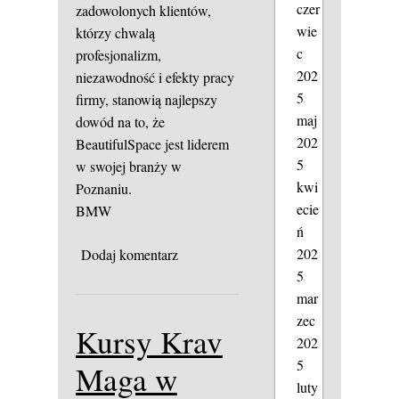
czer
zadowolonych klientów,
wie
którzy chwalą
c
profesjonalizm,
202
niezawodność i efekty pracy
5
firmy, stanowią najlepszy
maj
dowód na to, że
202
BeautifulSpace jest liderem
5
w swojej branży w
kwi
Poznaniu.
ecie
BMW
ń
202
Dodaj komentarz
5
mar
zec
Kursy Krav
202
5
Maga w
luty