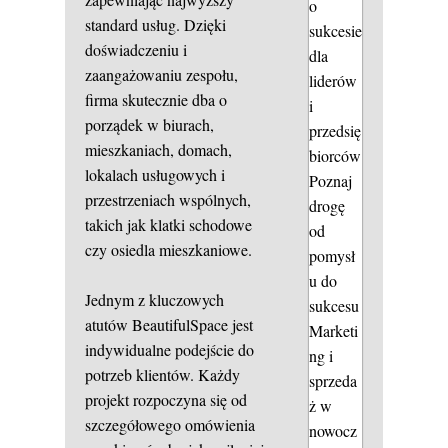
o
standard usług. Dzięki
sukcesie
doświadczeniu i
dla
zaangażowaniu zespołu,
liderów
firma skutecznie dba o
i
porządek w biurach,
przedsię
mieszkaniach, domach,
biorców
lokalach usługowych i
Poznaj
przestrzeniach wspólnych,
drogę
takich jak klatki schodowe
od
czy osiedla mieszkaniowe.
pomysł
u do
Jednym z kluczowych
sukcesu
atutów BeautifulSpace jest
Marketi
indywidualne podejście do
ng i
potrzeb klientów. Każdy
sprzeda
projekt rozpoczyna się od
ż w
szczegółowego omówienia
nowocz