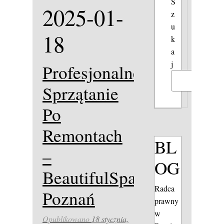
S
2025-01-
z
u
18
k
a
j
Profesjonalne
Szukaj
Sprzątanie
Po
Remontach
BL
–
OG
BeautifulSpace
Radca
Poznań
prawny
w
Opublikowano
18 stycznia,