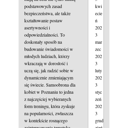
kwi
podstawowych zasad
ecie
bezpieczeństwa, ale także
ń
kształtowanie postaw
202
asertywności i
3
odpowiedzialności. To
mar
doskonały sposób na
zec
budowanie świadomości w
202
młodych ludziach, którzy
3
wkraczają w dorosłość i
luty
uczą się, jak radzić sobie w
202
dynamicznie zmieniającym
3
się świecie. Samoobrona dla
styc
kobiet w Poznaniu to jedna
zeń
z najczęściej wybieranych
202
form treningu, która zyskuje
3
na popularności, zwłaszcza
grud
w kontekście rosnącego
zień
zainteresowania tematyką