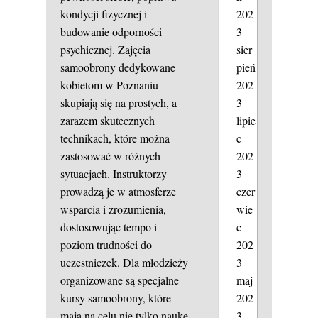
202
kondycji fizycznej i
3
budowanie odporności
sier
psychicznej. Zajęcia
pień
samoobrony dedykowane
202
kobietom w Poznaniu
3
skupiają się na prostych, a
lipie
zarazem skutecznych
c
technikach, które można
202
zastosować w różnych
3
sytuacjach. Instruktorzy
czer
prowadzą je w atmosferze
wie
wsparcia i zrozumienia,
c
dostosowując tempo i
202
poziom trudności do
3
uczestniczek. Dla młodzieży
maj
organizowane są specjalne
202
kursy samoobrony, które
3
mają na celu nie tylko naukę