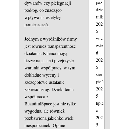
paź
dywanów czy pielęgnacji
dzie
podłóg, co znacząco
rnik
wpływa na estetykę
202
pomieszczeń.
5
wrz
Jednym z wyróżników firmy
esie
jest również transparentność
ń
działania. Klienci mogą
202
liczyć na jasne i przejrzyste
5
warunki współpracy, w tym
sier
dokładne wyceny i
pień
szczegółowe ustalanie
202
zakresu usług. Dzięki temu
5
współpraca z
lipie
BeautifulSpace jest nie tylko
c
wygodna, ale również
202
pozbawiona jakichkolwiek
5
niespodzianek. Opinie