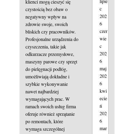
lipie
klienci mogą cieszyć się
c
czystością bez obaw o
202
negatywny wpływ na
6
zdrowie swoje, swoich
czer
bliskich czy pracowników.
wie
Profesjonalne urządzenia do
c
czyszczenia, takie jak
202
odkurzacze przemysłowe,
6
maszyny parowe czy sprzęt
maj
do pielęgnacji podłóg,
202
umożliwiają dokładne i
6
szybkie wykonywanie
kwi
nawet najbardziej
ecie
wymagających prac. W
ń
ramach swoich usług firma
202
oferuje również sprzątanie
6
po remontach, które
mar
wymaga szczególnej