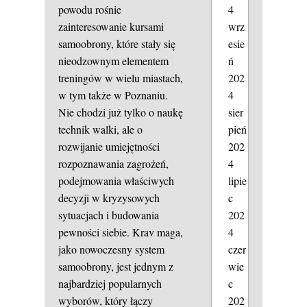
4
powodu rośnie
wrz
zainteresowanie kursami
esie
samoobrony, które stały się
ń
nieodzownym elementem
202
treningów w wielu miastach,
4
w tym także w Poznaniu.
sier
Nie chodzi już tylko o naukę
pień
technik walki, ale o
202
rozwijanie umiejętności
4
rozpoznawania zagrożeń,
lipie
podejmowania właściwych
c
decyzji w kryzysowych
202
sytuacjach i budowania
4
pewności siebie. Krav maga,
czer
jako nowoczesny system
wie
samoobrony, jest jednym z
c
najbardziej popularnych
202
wyborów, który łączy