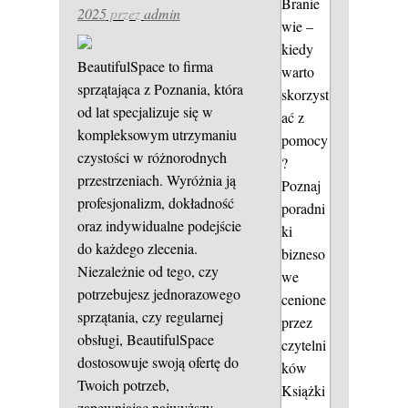
Branie
2025
przez
admin
wie –
kiedy
BeautifulSpace to firma
warto
sprzątająca z Poznania, która
skorzyst
od lat specjalizuje się w
ać z
kompleksowym utrzymaniu
pomocy
czystości w różnorodnych
?
przestrzeniach. Wyróżnia ją
Poznaj
profesjonalizm, dokładność
poradni
oraz indywidualne podejście
ki
do każdego zlecenia.
bizneso
Niezależnie od tego, czy
we
potrzebujesz jednorazowego
cenione
sprzątania, czy regularnej
przez
obsługi, BeautifulSpace
czytelni
dostosowuje swoją ofertę do
ków
Twoich potrzeb,
Książki
zapewniając najwyższy