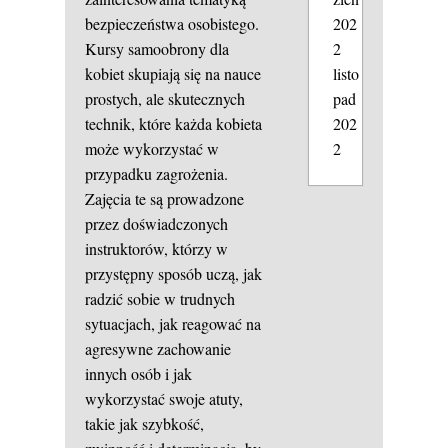
202
bezpieczeństwa osobistego.
2
Kursy samoobrony dla
listo
kobiet skupiają się na nauce
pad
prostych, ale skutecznych
202
technik, które każda kobieta
2
może wykorzystać w
przypadku zagrożenia.
Zajęcia te są prowadzone
przez doświadczonych
instruktorów, którzy w
przystępny sposób uczą, jak
radzić sobie w trudnych
sytuacjach, jak reagować na
agresywne zachowanie
innych osób i jak
wykorzystać swoje atuty,
takie jak szybkość,