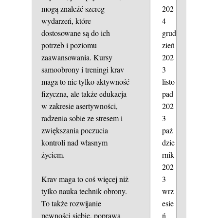
202
mogą znaleźć szereg
4
wydarzeń, które
grud
dostosowane są do ich
zień
potrzeb i poziomu
202
zaawansowania. Kursy
3
samoobrony i treningi krav
listo
maga to nie tylko aktywność
pad
fizyczna, ale także edukacja
202
w zakresie asertywności,
3
radzenia sobie ze stresem i
paź
zwiększania poczucia
dzie
kontroli nad własnym
rnik
życiem.
202
3
Krav maga to coś więcej niż
wrz
tylko nauka technik obrony.
esie
To także rozwijanie
ń
pewności siebie, poprawa