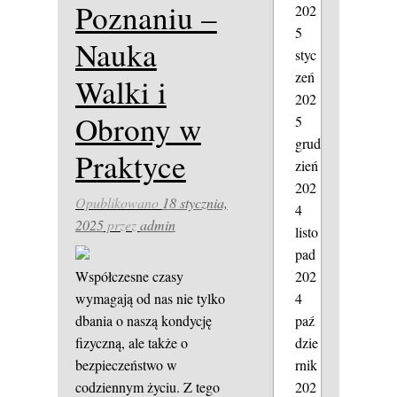
Poznaniu –
202
5
Nauka
styc
zeń
Walki i
202
Obrony w
5
grud
Praktyce
zień
202
Opublikowano
18 stycznia,
4
2025
przez
admin
listo
pad
202
Współczesne czasy
4
wymagają od nas nie tylko
paź
dbania o naszą kondycję
dzie
fizyczną, ale także o
rnik
bezpieczeństwo w
202
codziennym życiu. Z tego