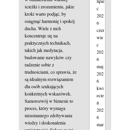
lipie
ścieżki i zrozumieniu, jakie
c
kroki warto podjąć, by
202
osiągnąć harmonię i spokój
6
ducha. Wiele z nich
czer
koncentruje się na
wie
praktycznych technikach,
c
takich jak medytacja,
202
budowanie nawyków czy
6
radzenie sobie z
maj
trudnościami, co sprawia, że
202
są idealnym rozwiązaniem
6
dla osób szukających
kwi
konkretnych wskazówek.
ecie
Samorozwój w biznesie to
ń
proces, który wymaga
202
nieustannego zdobywania
6
wiedzy i doskonalenia
mar
umiejętności. Sukces w tej