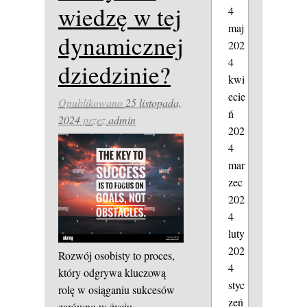
wiedzę w tej
4
maj
dynamicznej
202
4
dziedzinie?
kwi
ecie
Opublikowano
25 listopada,
ń
2024
przez
admin
202
4
mar
zec
202
4
luty
202
Rozwój osobisty to proces,
4
który odgrywa kluczową
styc
rolę w osiąganiu sukcesów
zeń
zarówno w życiu