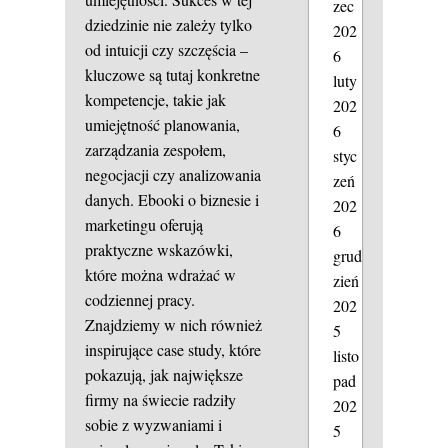
zec
dziedzinie nie zależy tylko
202
od intuicji czy szczęścia –
6
kluczowe są tutaj konkretne
luty
kompetencje, takie jak
202
umiejętność planowania,
6
zarządzania zespołem,
styc
negocjacji czy analizowania
zeń
danych. Ebooki o biznesie i
202
marketingu oferują
6
praktyczne wskazówki,
grud
które można wdrażać w
zień
codziennej pracy.
202
Znajdziemy w nich również
5
inspirujące case study, które
listo
pokazują, jak największe
pad
firmy na świecie radziły
202
sobie z wyzwaniami i
5