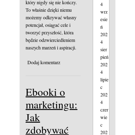
który nigdy się nie kończy.
4
To właśnie dzięki niemu
wrz
możemy odkrywać własny
esie
potencjał, osiągać cele i
ń
tworzyć przyszłość, która
202
będzie odzwierciedleniem
4
naszych marzeń i aspiracji.
sier
pień
Dodaj komentarz
202
4
lipie
c
Ebooki o
202
marketingu:
4
czer
Jak
wie
c
zdobywać
202