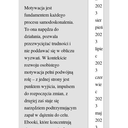
202
Motywacja jest
3
fundamentem każdego
sier
procesu samodoskonalenia.
pień
To ona napędza do
202
działania, pozwala
3
przezwyciężać trudności i
lipie
nie poddawać się w obliczu
c
wyzwań. W kontekście
202
rozwoju osobistego
3
motywacja
pełni podwójną
czer
rolę – z jednej strony jest
wie
punktem wyjścia, impulsem
c
do rozpoczęcia zmian, z
202
drugiej zaś staje się
3
narzędziem podtrzymującym
maj
zapał w dążeniu do celu.
202
Ebooki, które koncentrują
3