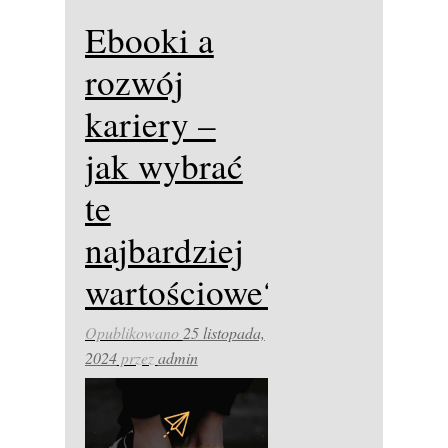
Ebooki a
rozwój
kariery –
jak wybrać
te
najbardziej
wartościowe?
Opublikowano
25 listopada,
2024
przez
admin