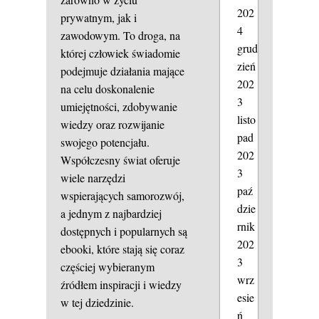
202
prywatnym, jak i
4
zawodowym. To droga, na
grud
której człowiek świadomie
zień
podejmuje działania mające
202
na celu doskonalenie
3
umiejętności, zdobywanie
listo
wiedzy oraz rozwijanie
pad
swojego potencjału.
202
Współczesny świat oferuje
3
wiele narzędzi
paź
wspierających samorozwój,
dzie
a jednym z najbardziej
rnik
dostępnych i popularnych są
202
ebooki, które stają się coraz
3
częściej wybieranym
wrz
źródłem inspiracji i wiedzy
esie
w tej dziedzinie.
ń