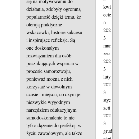
się na motywowaniu do
kwi
działania, zdobyły ogromną
ecie
popularność dzięki temu, że
ń
oferują praktyczne
202
wskazówki, historie sukcesu
3
i inspirujące refleksje. Są
mar
one doskonałym
zec
rozwiązaniem dla osób
202
poszukujących wsparcia w
3
procesie samorozwoju,
luty
ponieważ można z nich
202
korzystać w dowolnym
3
czasie i miejscu, co czyni je
styc
niezwykle wygodnym
zeń
narzędziem edukacyjnym.
202
samodoskonalenie
to nie
3
tylko dążenie do perfekcji w
grud
życiu zawodowym, ale także
zień