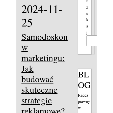
S
2024-11-
z
u
25
k
a
j
Samodoskonalenie
Szukaj
w
marketingu:
Jak
BL
budować
OG
skuteczne
Radca
strategie
prawny
reklamowe?
w