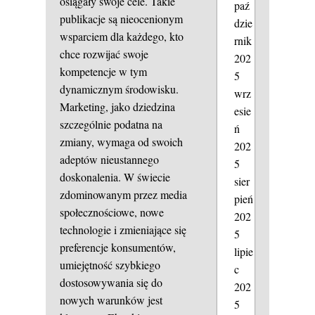
osiągały swoje cele. Takie
paź
publikacje są nieocenionym
dzie
wsparciem dla każdego, kto
rnik
chce rozwijać swoje
202
kompetencje w tym
5
dynamicznym środowisku.
wrz
Marketing, jako dziedzina
esie
szczególnie podatna na
ń
zmiany, wymaga od swoich
202
adeptów nieustannego
5
doskonalenia. W świecie
sier
zdominowanym przez media
pień
społecznościowe, nowe
202
technologie i zmieniające się
5
preferencje konsumentów,
lipie
umiejętność szybkiego
c
dostosowywania się do
202
nowych warunków jest
5