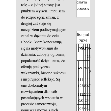
esnym
rolę – z jednej strony jest
biznesie
punktem wyjścia, impulsem
do rozpoczęcia zmian, z
drugiej zaś staje się
narzędziem podtrzymującym
listopad
zapał w dążeniu do celu.
2024
Ebooki, które koncentrują
P
W
Ś
C
P
S
N
się na motywowaniu do
działania, zdobyły ogromną
1
2
3
popularność dzięki temu, że
1
oferują praktyczne
4
5
6
7
8
9
0
wskazówki, historie sukcesu
i inspirujące refleksje. Są
1
1
1
1
1
1
1
one doskonałym
1
2
3
4
5
6
7
rozwiązaniem dla osób
1
1
2
2
2
2
2
poszukujących wsparcia w
8
9
0
1
2
3
4
procesie samorozwoju,
2
2
2
2
2
3
ponieważ można z nich