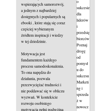
o
wspierających samorozwój,
sukcesie
a jednym z najbardziej
dla
dostępnych i popularnych są
liderów
ebooki
, które stają się coraz
i
częściej wybieranym
przedsię
źródłem inspiracji i wiedzy
biorców
w tej dziedzinie.
Poznaj
drogę
Motywacja jest
od
fundamentem każdego
pomysł
procesu samodoskonalenia.
u do
To ona napędza do
sukcesu
działania, pozwala
Marketi
przezwyciężać trudności i
ng i
nie poddawać się w obliczu
sprzeda
wyzwań. W kontekście
ż w
rozwoju osobistego
nowocz
motywacja
pełni podwójną