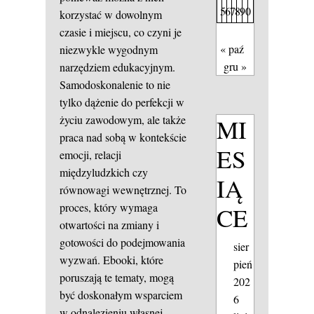
5
6
7
8
9
0
korzystać w dowolnym
czasie i miejscu, co czyni je
« paź
niezwykle wygodnym
gru »
narzędziem edukacyjnym.
Samodoskonalenie to nie
tylko dążenie do perfekcji w
życiu zawodowym, ale także
MI
praca nad sobą w kontekście
ES
emocji, relacji
międzyludzkich czy
IĄ
równowagi wewnętrznej. To
proces, który wymaga
CE
otwartości na zmiany i
gotowości do podejmowania
sier
wyzwań. Ebooki, które
pień
poruszają te tematy, mogą
202
być doskonałym wsparciem
6
w odnalezieniu własnej