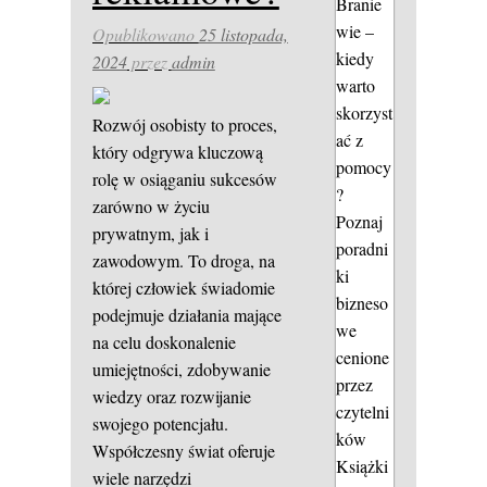
Branie
wie –
Opublikowano
25 listopada,
kiedy
2024
przez
admin
warto
skorzyst
Rozwój osobisty to proces,
ać z
który odgrywa kluczową
pomocy
rolę w osiąganiu sukcesów
?
zarówno w życiu
Poznaj
prywatnym, jak i
poradni
zawodowym. To droga, na
ki
której człowiek świadomie
bizneso
podejmuje działania mające
we
na celu doskonalenie
cenione
umiejętności, zdobywanie
przez
wiedzy oraz rozwijanie
czytelni
swojego potencjału.
ków
Współczesny świat oferuje
Książki
wiele narzędzi