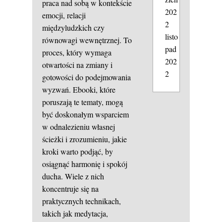
praca nad sobą w kontekście
202
emocji, relacji
2
międzyludzkich czy
listo
równowagi wewnętrznej. To
pad
proces, który wymaga
202
otwartości na zmiany i
2
gotowości do podejmowania
wyzwań. Ebooki, które
poruszają te tematy, mogą
być doskonałym wsparciem
w odnalezieniu własnej
ścieżki i zrozumieniu, jakie
kroki warto podjąć, by
osiągnąć harmonię i spokój
ducha. Wiele z nich
koncentruje się na
praktycznych technikach,
takich jak medytacja,