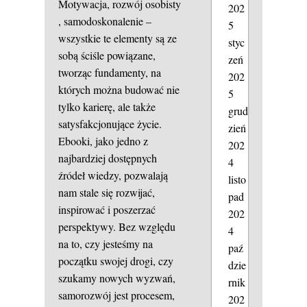
Motywacja,
rozwój osobisty
202
, samodoskonalenie –
5
wszystkie te elementy są ze
styc
sobą ściśle powiązane,
zeń
tworząc fundamenty, na
202
których można budować nie
5
tylko karierę, ale także
grud
satysfakcjonujące życie.
zień
Ebooki, jako jedno z
202
najbardziej dostępnych
4
źródeł wiedzy, pozwalają
listo
nam stale się rozwijać,
pad
inspirować i poszerzać
202
perspektywy. Bez względu
4
na to, czy jesteśmy na
paź
początku swojej drogi, czy
dzie
szukamy nowych wyzwań,
rnik
samorozwój jest procesem,
202