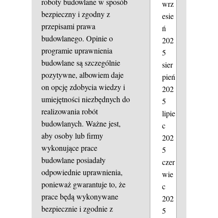
roboty budowlane w sposób
wrz
bezpieczny i zgodny z
esie
przepisami prawa
ń
budowlanego. Opinie o
202
programie uprawnienia
5
budowlane są szczególnie
sier
pozytywne, albowiem daje
pień
on opcję zdobycia wiedzy i
202
umiejętności niezbędnych do
5
realizowania robót
lipie
budowlanych. Ważne jest,
c
aby osoby lub firmy
202
wykonujące prace
5
budowlane posiadały
czer
odpowiednie uprawnienia,
wie
ponieważ gwarantuje to, że
c
prace będą wykonywane
202
bezpiecznie i zgodnie z
5