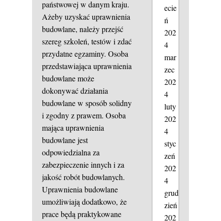
państwowej w danym kraju.
ecie
Ażeby uzyskać uprawnienia
ń
budowlane, należy przejść
202
szereg szkoleń, testów i zdać
4
przydatne egzaminy. Osoba
mar
przedstawiająca uprawnienia
zec
budowlane może
202
dokonywać działania
4
budowlane w sposób solidny
luty
i zgodny z prawem. Osoba
202
mająca uprawnienia
4
budowlane jest
styc
odpowiedzialna za
zeń
zabezpieczenie innych i za
202
jakość robót budowlanych.
4
Uprawnienia budowlane
grud
umożliwiają dodatkowo, że
zień
prace będą praktykowane
202