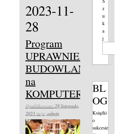
S
2023-11-
z
u
28
k
a
j
Program
Szukaj
UPRAWNIENIA
BUDOWLANE
na
BL
KOMPUTER
OG
Opublikowano
28 listopada,
Książki
2023
przez
admin
o
sukcesie