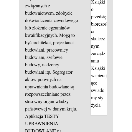
Książki
związanych z
o
budownictwem, zdobycie
przedsię
doświadczenia zawodowego
biorczoś
lub złożenie egzaminów
ci i
kwalifikacyjnych. Mogą to
skutecz
być architekci, projektanci
nym
budowlani, pracownicy
zarządz
budowlani, szefowie
aniu
budowy, nadzorcy
Książki
budowlani itp. Segregator
wspieraj
aktów prawnych na
ące
uprawnienia budowlane są
świado
rozpowszechniane przez
my styl
stosowny organ władzy
życia
państwowej w danym kraju.
Aplikacja TESTY
UPRAWNIENIA
BUDOWLANE na