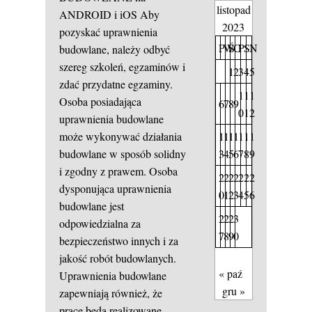
listopad
ANDROID i iOS
Aby
2023
pozyskać uprawnienia
P
W
Ś
C
P
S
N
budowlane, należy odbyć
szereg szkoleń, egzaminów i
1
2
3
4
5
zdać przydatne egzaminy.
1
1
1
Osoba posiadająca
6
7
8
9
0
1
2
uprawnienia budowlane
1
1
1
1
1
1
1
może wykonywać działania
3
4
5
6
7
8
9
budowlane w sposób solidny
i zgodny z prawem. Osoba
2
2
2
2
2
2
2
dysponująca uprawnienia
0
1
2
3
4
5
6
budowlane jest
2
2
2
3
odpowiedzialna za
7
8
9
0
bezpieczeństwo innych i za
jakość robót budowlanych.
« paź
Uprawnienia budowlane
gru »
zapewniają również, że
prace będą realizowane