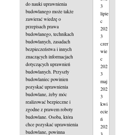
do nauki uprawnienia
3
budowlanego może także
lipie
zawierać wiedzę o
c
przepisach prawa
202
budowlanego, technikach
3
budowlanych, zasadach
czer
bezpieczeństwa i innych
wie
znaczących informacjach
c
dotyczących uprawnień
202
budowlanych. Przyszły
3
budowlaniec powinien
maj
pozyskać uprawnienia
202
budowlane, żeby móc
3
realizować bezpieczne i
kwi
zgodne z prawem roboty
ecie
budowlane. Osoba, która
ń
chce pozyskać uprawnienia
202
budowlane, powinna
3