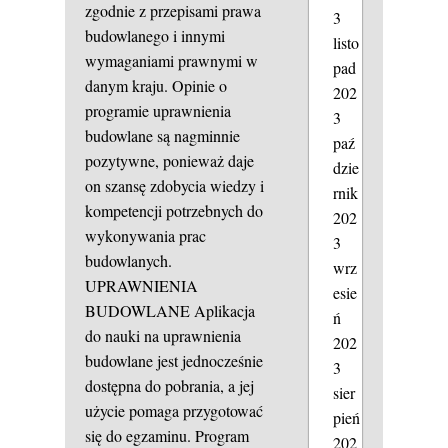
zgodnie z przepisami prawa
3
budowlanego i innymi
listo
wymaganiami prawnymi w
pad
danym kraju. Opinie o
202
programie uprawnienia
3
budowlane są nagminnie
paź
pozytywne, ponieważ daje
dzie
on szansę zdobycia wiedzy i
rnik
kompetencji potrzebnych do
202
wykonywania prac
3
budowlanych.
wrz
UPRAWNIENIA
esie
BUDOWLANE
Aplikacja
ń
do nauki na uprawnienia
202
budowlane jest jednocześnie
3
dostępna do pobrania, a jej
sier
użycie pomaga przygotować
pień
się do egzaminu. Program
202