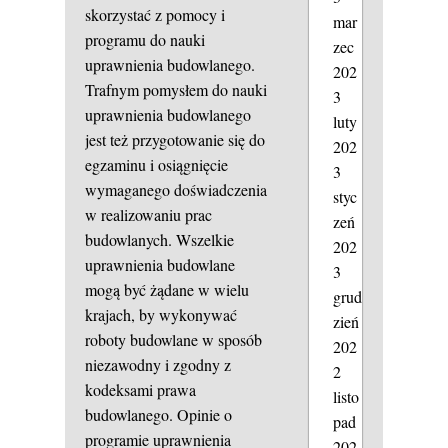
skorzystać z pomocy i
mar
programu do nauki
zec
uprawnienia budowlanego.
202
Trafnym pomysłem do nauki
3
uprawnienia budowlanego
luty
jest też przygotowanie się do
202
egzaminu i osiągnięcie
3
wymaganego doświadczenia
styc
w realizowaniu prac
zeń
budowlanych. Wszelkie
202
uprawnienia budowlane
3
mogą być żądane w wielu
grud
krajach, by wykonywać
zień
roboty budowlane w sposób
202
niezawodny i zgodny z
2
kodeksami prawa
listo
budowlanego. Opinie o
pad
programie uprawnienia
202