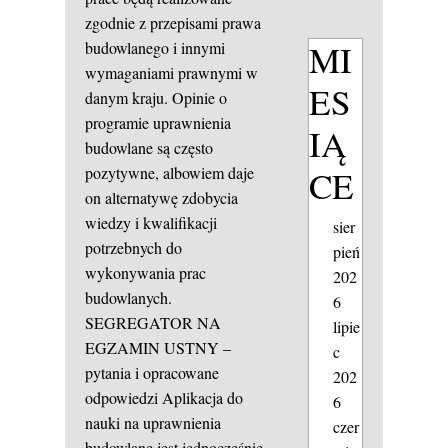
zgodnie z przepisami prawa
MI
budowlanego i innymi
wymaganiami prawnymi w
ES
danym kraju. Opinie o
programie uprawnienia
IĄ
budowlane są często
CE
pozytywne, albowiem daje
on alternatywę zdobycia
wiedzy i kwalifikacji
sier
potrzebnych do
pień
wykonywania prac
202
budowlanych.
6
SEGREGATOR NA
lipie
EGZAMIN USTNY –
c
pytania i opracowane
202
odpowiedzi
Aplikacja do
6
nauki na uprawnienia
czer
budowlane jest jednocześnie