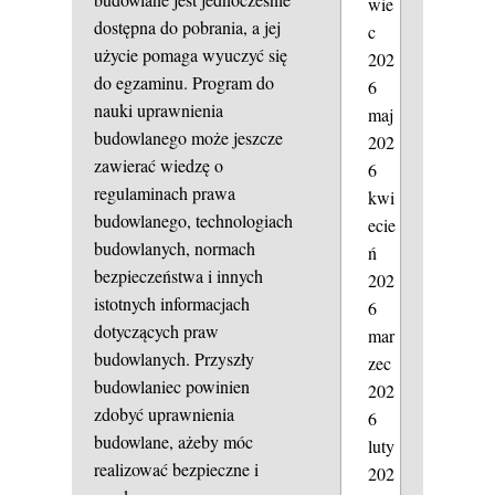
wie
dostępna do pobrania, a jej
c
użycie pomaga wyuczyć się
202
do egzaminu. Program do
6
nauki uprawnienia
maj
budowlanego może jeszcze
202
zawierać wiedzę o
6
regulaminach prawa
kwi
budowlanego, technologiach
ecie
budowlanych, normach
ń
bezpieczeństwa i innych
202
istotnych informacjach
6
dotyczących praw
mar
budowlanych. Przyszły
zec
budowlaniec powinien
202
zdobyć uprawnienia
6
budowlane, ażeby móc
luty
realizować bezpieczne i
202