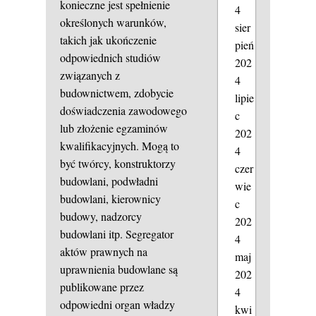
konieczne jest spełnienie
4
określonych warunków,
sier
takich jak ukończenie
pień
odpowiednich studiów
202
związanych z
4
budownictwem, zdobycie
lipie
doświadczenia zawodowego
c
lub złożenie egzaminów
202
kwalifikacyjnych. Mogą to
4
być twórcy, konstruktorzy
czer
budowlani, podwładni
wie
budowlani, kierownicy
c
budowy, nadzorcy
202
budowlani itp. Segregator
4
aktów prawnych na
maj
uprawnienia budowlane są
202
publikowane przez
4
odpowiedni organ władzy
kwi