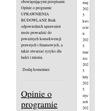
obowiązującymi przepisami.
maj
Opinie o programie
202
UPRAWNIENIA
5
BUDOWLANE
Brak
kwi
odpowiednich uprawnień
ecie
może prowadzić do
ń
poważnych konsekwencji
202
prawnych i finansowych, a
5
także stwarzać ryzyko dla
mar
ludzi i mienia.
zec
202
Dodaj komentarz
5
luty
202
5
Opinie o
styc
programie
zeń
202