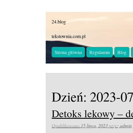
24.blog
tekstownia.com.pl
Strona główna
Regulamin
Blog
Dzień:
2023-07
Detoks lekowy – d
Opublikowano
15 lipca, 2023
przez
admin