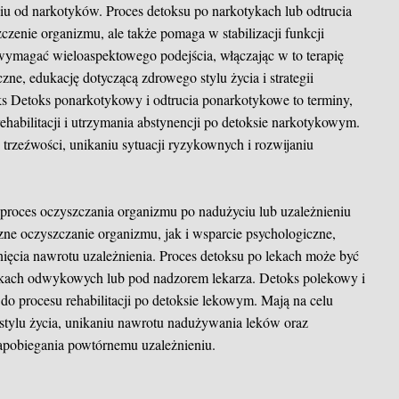
iu od narkotyków. Proces detoksu po narkotykach lub odtrucia
czenie organizmu, ale także pomaga w stabilizacji funkcji
wymagać wieloaspektowego podejścia, włączając w to terapię
ne, edukację dotyczącą zdrowego stylu życia i strategii
ks
Detoks ponarkotykowy i odtrucia ponarkotykowe to terminy,
rehabilitacji i utrzymania abstynencji po detoksie narkotykowym.
trzeźwości, unikaniu sytuacji ryzykownych i rozwijaniu
o proces oczyszczania organizmu po nadużyciu lub uzależnieniu
e oczyszczanie organizmu, jak i wsparcie psychologiczne,
knięcia nawrotu uzależnienia. Proces detoksu po lekach może być
dkach odwykowych lub pod nadzorem lekarza. Detoks polekowy i
 do procesu rehabilitacji po detoksie lekowym. Mają na celu
stylu życia, unikaniu nawrotu nadużywania leków oraz
zapobiegania powtórnemu uzależnieniu.