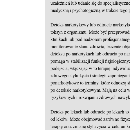
uzależnień lub udanie się do specjalistyc
medyczną i psychologiczną w trakcie tego 
Detoks narkotykowy lub odtrucie narkotyko
toksyn z organizmu. Może być przeprowadz
klinikach lub pod nadzorem profesjonaln
monitorowanie stanu zdrowia, leczenie obj
detoksu po narkotykach lub odtrucia po na
pomaga w stabilizacji funkcji fizjologic
podejścia, włączając w to terapię indywid
zdrowego stylu życia i strategii zapobiega
ponarkotykowe to terminy, które odnoszą się
po detoksie narkotykowym. Mają na celu ws
ryzykownych i rozwijaniu zdrowych nawy
Detoks po lekach lub odtrucie po lekach t
od leków. Może obejmować zarówno fizyczn
terapię oraz zmianę stylu życia w celu uni