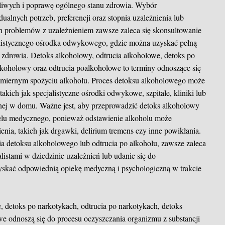
dliwych i poprawę ogólnego stanu zdrowia. Wybór
alnych potrzeb, preferencji oraz stopnia uzależnienia lub
 problemów z uzależnieniem zawsze zaleca się skonsultowanie
cjalistycznego ośrodka odwykowego, gdzie można uzyskać pełną
 zdrowia. Detoks alkoholowy, odtrucia alkoholowe, detoks po
alkoholowy oraz odtrucia poalkoholowe to terminy odnoszące się
dmiernym spożyciu alkoholu. Proces detoksu alkoholowego może
kich jak specjalistyczne ośrodki odwykowe, szpitale, kliniki lub
nej w domu. Ważne jest, aby przeprowadzić detoks alkoholowy
lu medycznego, ponieważ odstawienie alkoholu może
ia, takich jak drgawki, delirium tremens czy inne powikłania.
 detoksu alkoholowego lub odtrucia po alkoholu, zawsze zaleca
listami w dziedzinie uzależnień lub udanie się do
zyskać odpowiednią opiekę medyczną i psychologiczną w trakcie
 detoks po narkotykach, odtrucia po narkotykach, detoks
e odnoszą się do procesu oczyszczania organizmu z substancji