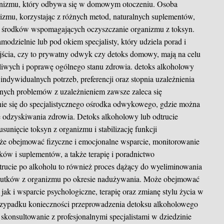
anizmu, który odbywa się w domowym otoczeniu. Osoba
nizmu, korzystając z różnych metod, naturalnych suplementów,
h środków wspomagających oczyszczanie organizmu z toksyn.
ielnie lub pod okiem specjalisty, który udziela porad i
jścia, czy to prywatny odwyk czy detoks domowy, mają na celu
dliwych i poprawę ogólnego stanu zdrowia.
detoks alkoholowy
ndywidualnych potrzeb, preferencji oraz stopnia uzależnienia
nych problemów z uzależnieniem zawsze zaleca się
anie się do specjalistycznego ośrodka odwykowego, gdzie można
e odzyskiwania zdrowia. Detoks alkoholowy lub odtrucie
sunięcie toksyn z organizmu i stabilizację funkcji
oże obejmować fizyczne i emocjonalne wsparcie, monitorowanie
ów i suplementów, a także terapię i poradnictwo
trucie po alkoholu to również proces dążący do wyeliminowania
 skutków z organizmu po okresie nadużywania. Może obejmować
ak i wsparcie psychologiczne, terapię oraz zmianę stylu życia w
przypadku konieczności przeprowadzenia detoksu alkoholowego
ę skonsultowanie z profesjonalnymi specjalistami w dziedzinie