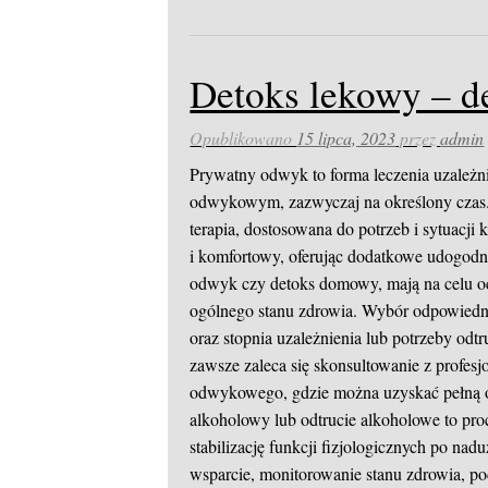
Detoks lekowy – d
Opublikowano
15 lipca, 2023
przez
admin
Prywatny odwyk to forma leczenia uzależ
odwykowym, zazwyczaj na określony czas.
terapia, dostosowana do potrzeb i sytuacj
i komfortowy, oferując dodatkowe udogodni
odwyk czy detoks domowy, mają na celu oc
ogólnego stanu zdrowia. Wybór odpowiednie
oraz stopnia uzależnienia lub potrzeby o
zawsze zaleca się skonsultowanie z profesjo
odwykowego, gdzie można uzyskać pełną o
alkoholowy lub odtrucie alkoholowe to proc
stabilizację funkcji fizjologicznych po n
wsparcie, monitorowanie stanu zdrowia, po