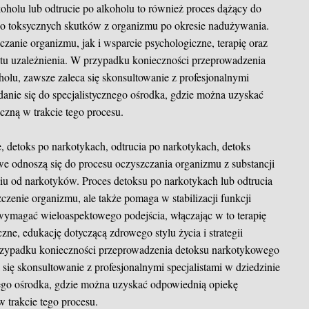
oholu lub odtrucie po alkoholu to również proces dążący do
ego toksycznych skutków z organizmu po okresie nadużywania.
anie organizmu, jak i wsparcie psychologiczne, terapię oraz
otu uzależnienia. W przypadku konieczności przeprowadzenia
holu, zawsze zaleca się skonsultowanie z profesjonalnymi
udanie się do specjalistycznego ośrodka, gdzie można uzyskać
zną w trakcie tego procesu.
 detoks po narkotykach, odtrucia po narkotykach, detoks
e odnoszą się do procesu oczyszczania organizmu z substancji
iu od narkotyków. Proces detoksu po narkotykach lub odtrucia
czenie organizmu, ale także pomaga w stabilizacji funkcji
wymagać wieloaspektowego podejścia, włączając w to terapię
ne, edukację dotyczącą zdrowego stylu życia i strategii
rzypadku konieczności przeprowadzenia detoksu narkotykowego
 się skonsultowanie z profesjonalnymi specjalistami w dziedzinie
znego ośrodka, gdzie można uzyskać odpowiednią opiekę
 trakcie tego procesu.