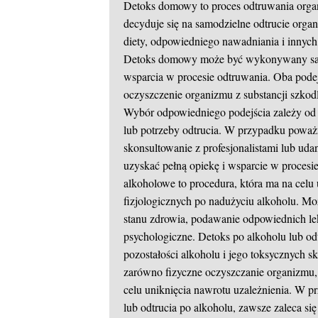
Detoks domowy to proces odtruwania org
decyduje się na samodzielne odtrucie orga
diety, odpowiedniego nawadniania i innyc
Detoks domowy może być wykonywany samodz
wsparcia w procesie odtruwania. Oba pode
oczyszczenie organizmu z substancji szko
Wybór odpowiedniego podejścia zależy od i
lub potrzeby odtrucia. W przypadku poważ
skonsultowanie z profesjonalistami lub ud
uzyskać pełną opiekę i wsparcie w procesi
alkoholowe to procedura, która ma na celu u
fizjologicznych po nadużyciu alkoholu. M
stanu zdrowia, podawanie odpowiednich lek
psychologiczne. Detoks po alkoholu lub od
pozostałości alkoholu i jego toksycznych
zarówno fizyczne oczyszczanie organizmu, j
celu uniknięcia nawrotu uzależnienia. W 
lub odtrucia po alkoholu, zawsze zaleca si