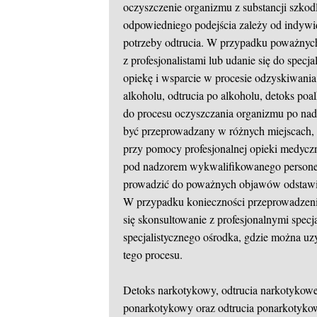
oczyszczenie organizmu z substancji szko
odpowiedniego podejścia zależy od indywidu
potrzeby odtrucia. W przypadku poważnych
z profesjonalistami lub udanie się do spe
opiekę i wsparcie w procesie odzyskiwania
alkoholu, odtrucia po alkoholu, detoks po
do procesu oczyszczania organizmu po na
być przeprowadzany w różnych miejscach, ta
przy pomocy profesjonalnej opieki medycz
pod nadzorem wykwalifikowanego persone
prowadzić do poważnych objawów odstawien
W przypadku konieczności przeprowadzenia
się skonsultowanie z profesjonalnymi specja
specjalistycznego ośrodka, gdzie można u
tego procesu.
Detoks narkotykowy, odtrucia narkotykowe,
ponarkotykowy oraz odtrucia ponarkotykow