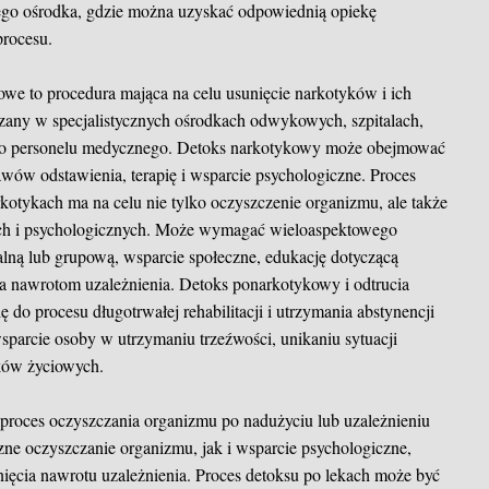
znego ośrodka, gdzie można uzyskać odpowiednią opiekę
procesu.
we to procedura mająca na celu usunięcie narkotyków i ich
any w specjalistycznych ośrodkach odwykowych, szpitalach,
ego personelu medycznego. Detoks narkotykowy może obejmować
awów odstawienia, terapię i wsparcie psychologiczne. Proces
rkotykach ma na celu nie tylko oczyszczenie organizmu, ale także
znych i psychologicznych. Może wymagać wieloaspektowego
ualną lub grupową, wsparcie społeczne, edukację dotyczącą
nia nawrotom uzależnienia. Detoks ponarkotykowy i odtrucia
 do procesu długotrwałej rehabilitacji i utrzymania abstynencji
parcie osoby w utrzymaniu trzeźwości, unikaniu sytuacji
ków życiowych.
o proces oczyszczania organizmu po nadużyciu lub uzależnieniu
e oczyszczanie organizmu, jak i wsparcie psychologiczne,
knięcia nawrotu uzależnienia. Proces detoksu po lekach może być