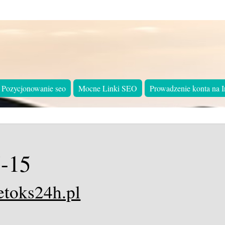
Pozycjonowanie seo
Mocne Linki SEO
Prowadzenie konta na I
-15
etoks24h.pl